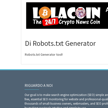
Di Robots.txt Generator
Robots.txt Generator tool!
RIGUARDO A NOI
Our goal is to make search engine optimization (SEO) simple a
free, essential SEO monitoring for website and professional-qual
thousands of small-business owners, webmasters, and SEO profes
by making our tools intuitive and simple to use.